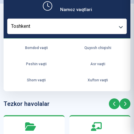
b,
Namoz vaqtlari
ya
ng
Toshkent
i
ha
yo
Bomdod vaqti
Quyosh chiqishi
t
va
Peshin vaqti
Asr vaqti
ke
laj
Shom vaqti
Xufton vaqti
ak
ya
ra
Tezkor havolalar
ta
mi
z”