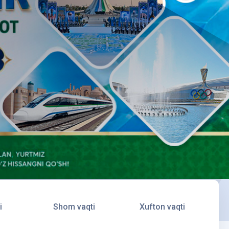
i
Shom vaqti
Xufton vaqti