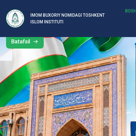
b
BOSH
IMOM BUXORIY NOMIDAGI TOSHKENT
Barcha
ISLOM INSTITUTI
al
yangiliklar
ar
Batafsil
o‘
rt
a
si
d