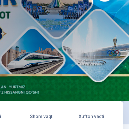
i
Shom vaqti
Xufton vaqti