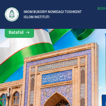
b
BOSH
IMOM BUXORIY NOMIDAGI TOSHKENT
Barcha
ISLOM INSTITUTI
al
yangiliklar
ar
Batafsil
o‘
rt
a
si
d