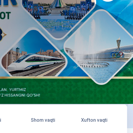
i
Shom vaqti
Xufton vaqti