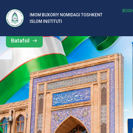
b
BOSH
IMOM BUXORIY NOMIDAGI TOSHKENT
Barcha
ISLOM INSTITUTI
al
yangiliklar
ar
Batafsil
o‘
rt
a
si
d