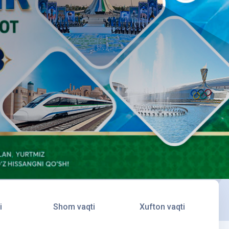
i
Shom vaqti
Xufton vaqti