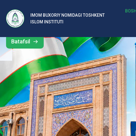
b
BOSH
IMOM BUXORIY NOMIDAGI TOSHKENT
Barcha
ISLOM INSTITUTI
al
yangiliklar
ar
Batafsil
o‘
rt
a
si
d