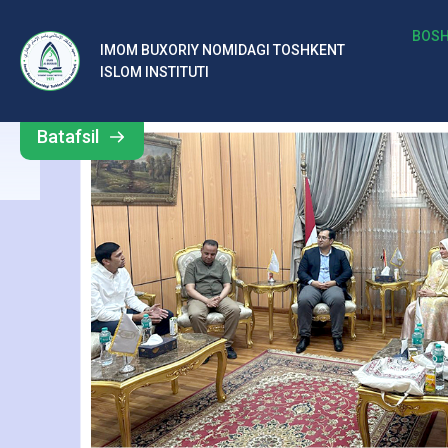
м
BOSH
IMOM BUXORIY NOMIDAGI TOSHKENT
Barcha
ISLOM INSTITUTI
Б
yangiliklar
ух
Batafsil
о
р
и
й
н