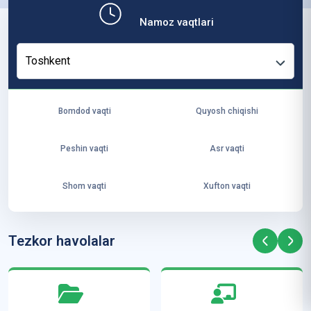
b,
Namoz vaqtlari
ya
ng
Toshkent
i
ha
yo
Bomdod vaqti
Quyosh chiqishi
t
va
Peshin vaqti
Asr vaqti
ke
laj
Shom vaqti
Xufton vaqti
ak
ya
ra
Tezkor havolalar
ta
mi
z”