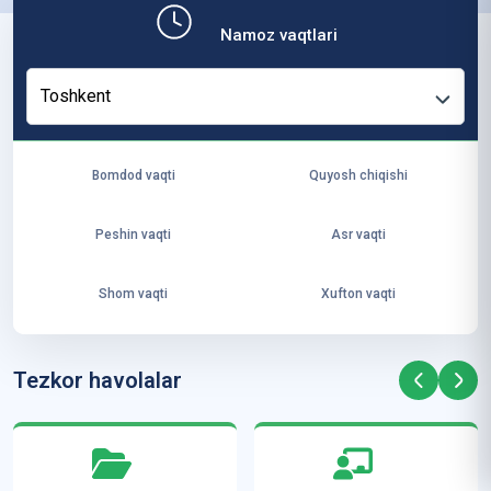
b,
Namoz vaqtlari
ya
ng
Toshkent
i
ha
yo
Bomdod vaqti
Quyosh chiqishi
t
va
Peshin vaqti
Asr vaqti
ke
laj
Shom vaqti
Xufton vaqti
ak
ya
ra
Tezkor havolalar
ta
mi
z”