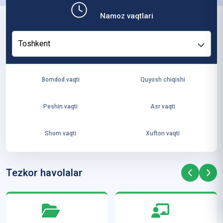
b,
Namoz vaqtlari
ya
ng
Toshkent
i
ha
yo
Bomdod vaqti
Quyosh chiqishi
t
va
Peshin vaqti
Asr vaqti
ke
laj
Shom vaqti
Xufton vaqti
ak
ya
ra
Tezkor havolalar
ta
mi
z”