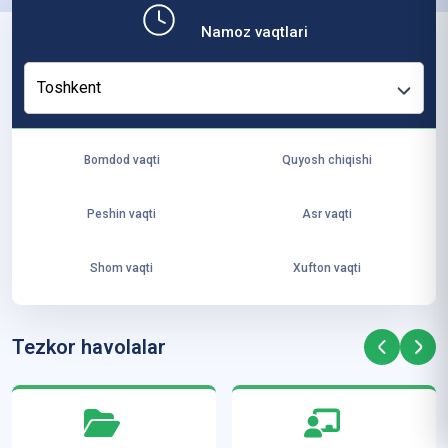
b,
Namoz vaqtlari
ya
ng
Toshkent
i
ha
yo
Bomdod vaqti
Quyosh chiqishi
t
va
Peshin vaqti
Asr vaqti
ke
laj
Shom vaqti
Xufton vaqti
ak
ya
ra
Tezkor havolalar
ta
mi
z”