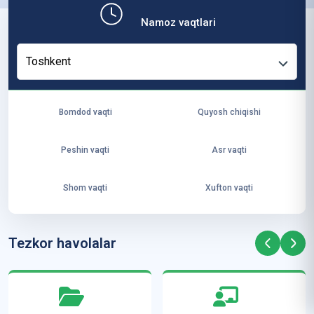
b,
Namoz vaqtlari
ya
ng
Toshkent
i
ha
yo
Bomdod vaqti
Quyosh chiqishi
t
va
Peshin vaqti
Asr vaqti
ke
laj
Shom vaqti
Xufton vaqti
ak
ya
ra
Tezkor havolalar
ta
mi
z”