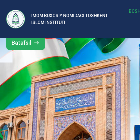
b
BOSH
IMOM BUXORIY NOMIDAGI TOSHKENT
Barcha
ISLOM INSTITUTI
al
yangiliklar
ar
Batafsil
o‘
rt
a
si
d