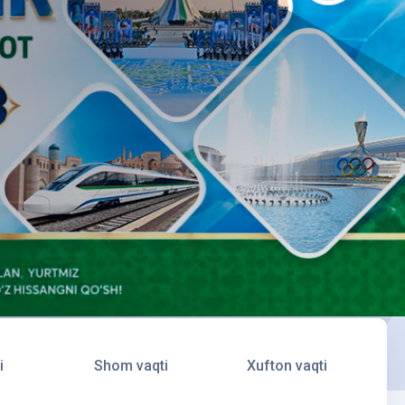
i
Shom vaqti
Xufton vaqti