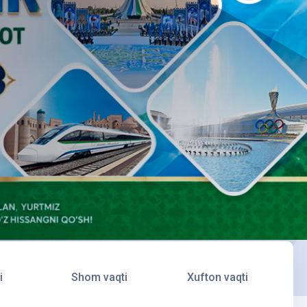
i
Shom vaqti
Xufton vaqti