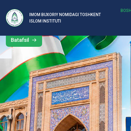
b
BOSH
IMOM BUXORIY NOMIDAGI TOSHKENT
Barcha
ISLOM INSTITUTI
al
yangiliklar
ar
Batafsil
o‘
rt
a
si
d