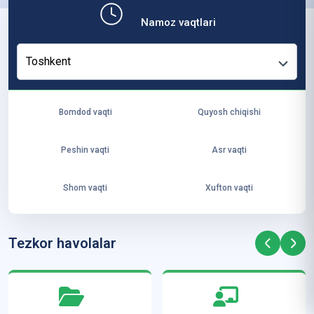
b,
Namoz vaqtlari
ya
ng
Toshkent
i
ha
yo
Bomdod vaqti
Quyosh chiqishi
t
va
Peshin vaqti
Asr vaqti
ke
laj
Shom vaqti
Xufton vaqti
ak
ya
ra
Tezkor havolalar
ta
mi
z”