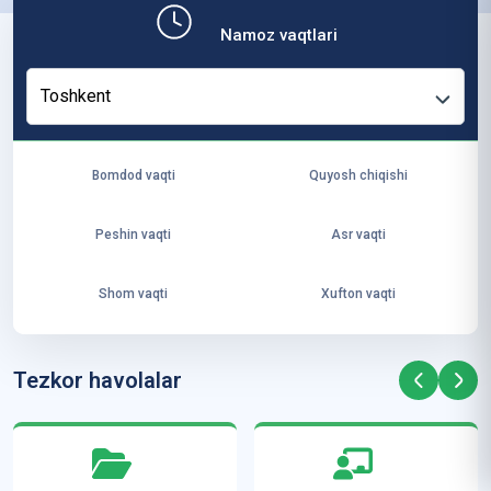
b,
Namoz vaqtlari
ya
ng
Toshkent
i
ha
yo
Bomdod vaqti
Quyosh chiqishi
t
va
Peshin vaqti
Asr vaqti
ke
laj
Shom vaqti
Xufton vaqti
ak
ya
ra
Tezkor havolalar
ta
mi
z”