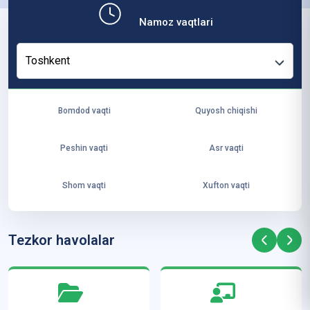
b,
Namoz vaqtlari
ya
ng
Toshkent
i
ha
yo
Bomdod vaqti
Quyosh chiqishi
t
va
Peshin vaqti
Asr vaqti
ke
laj
Shom vaqti
Xufton vaqti
ak
ya
ra
Tezkor havolalar
ta
mi
z”