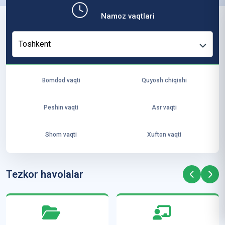
b,
Namoz vaqtlari
ya
ng
Toshkent
i
ha
yo
Bomdod vaqti
Quyosh chiqishi
t
va
Peshin vaqti
Asr vaqti
ke
laj
Shom vaqti
Xufton vaqti
ak
ya
ra
Tezkor havolalar
ta
mi
z”