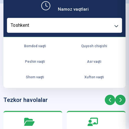
b,
Namoz vaqtlari
ya
ng
Toshkent
i
ha
yo
Bomdod vaqti
Quyosh chiqishi
t
va
Peshin vaqti
Asr vaqti
ke
laj
Shom vaqti
Xufton vaqti
ak
ya
ra
Tezkor havolalar
ta
mi
z”