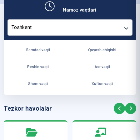
b,
Namoz vaqtlari
ya
ng
Toshkent
i
ha
yo
Bomdod vaqti
Quyosh chiqishi
t
va
Peshin vaqti
Asr vaqti
ke
laj
Shom vaqti
Xufton vaqti
ak
ya
ra
Tezkor havolalar
ta
mi
z”