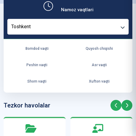
b,
Namoz vaqtlari
ya
ng
Toshkent
i
ha
yo
Bomdod vaqti
Quyosh chiqishi
t
va
Peshin vaqti
Asr vaqti
ke
laj
Shom vaqti
Xufton vaqti
ak
ya
ra
Tezkor havolalar
ta
mi
z”