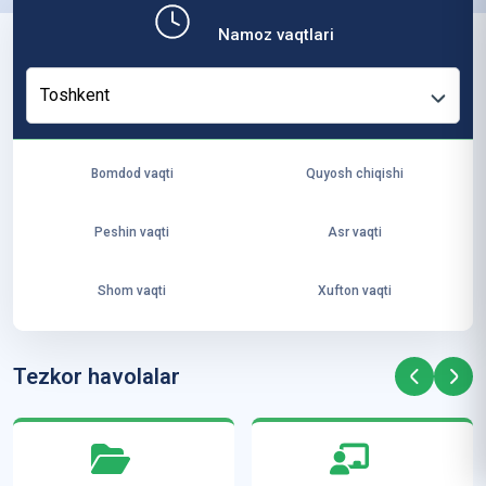
b,
Namoz vaqtlari
ya
ng
Toshkent
i
ha
yo
Bomdod vaqti
Quyosh chiqishi
t
va
Peshin vaqti
Asr vaqti
ke
laj
Shom vaqti
Xufton vaqti
ak
ya
ra
Tezkor havolalar
ta
mi
z”