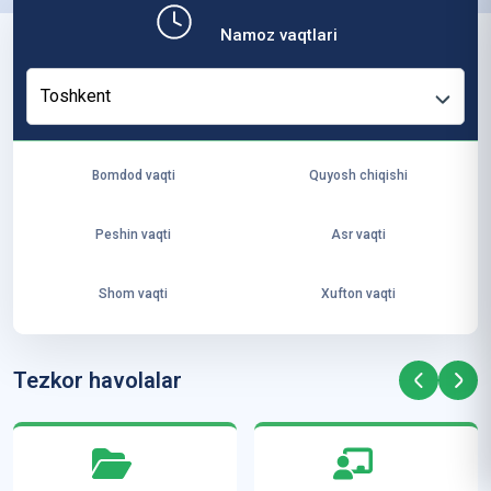
b,
Namoz vaqtlari
ya
ng
Toshkent
i
ha
yo
Bomdod vaqti
Quyosh chiqishi
t
va
Peshin vaqti
Asr vaqti
ke
laj
Shom vaqti
Xufton vaqti
ak
ya
ra
Tezkor havolalar
ta
mi
z”