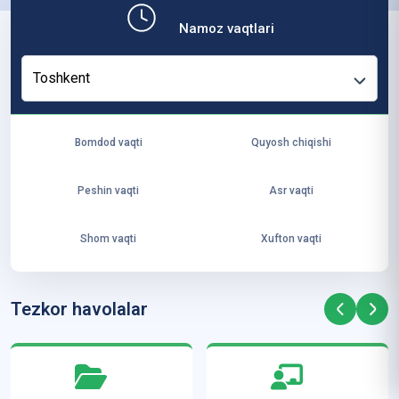
b,
Namoz vaqtlari
ya
ng
Toshkent
i
ha
yo
Bomdod vaqti
Quyosh chiqishi
t
va
Peshin vaqti
Asr vaqti
ke
laj
Shom vaqti
Xufton vaqti
ak
ya
ra
Tezkor havolalar
ta
mi
z”