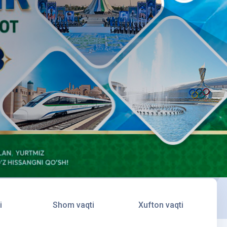
i
Shom vaqti
Xufton vaqti