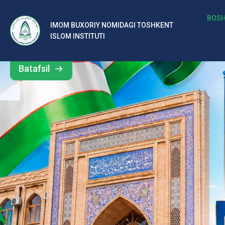
b
BOSH
IMOM BUXORIY NOMIDAGI TOSHKENT
Barcha
ISLOM INSTITUTI
al
yangiliklar
ar
Batafsil
o‘
rt
a
si
d