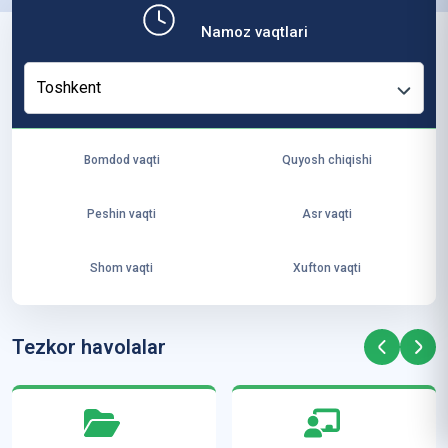
b,
Namoz vaqtlari
ya
ng
Toshkent
i
ha
yo
Bomdod vaqti
Quyosh chiqishi
t
va
Peshin vaqti
Asr vaqti
ke
laj
Shom vaqti
Xufton vaqti
ak
ya
ra
Tezkor havolalar
ta
mi
z”