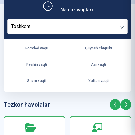
b,
Namoz vaqtlari
ya
ng
Toshkent
i
ha
yo
Bomdod vaqti
Quyosh chiqishi
t
va
Peshin vaqti
Asr vaqti
ke
laj
Shom vaqti
Xufton vaqti
ak
ya
ra
Tezkor havolalar
ta
mi
z”