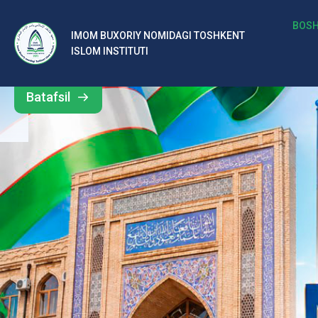
b
BOSH
IMOM BUXORIY NOMIDAGI TOSHKENT
Barcha
ISLOM INSTITUTI
al
yangiliklar
ar
Batafsil
o‘
rt
a
si
d