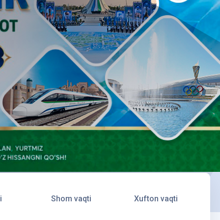
i
Shom vaqti
Xufton vaqti