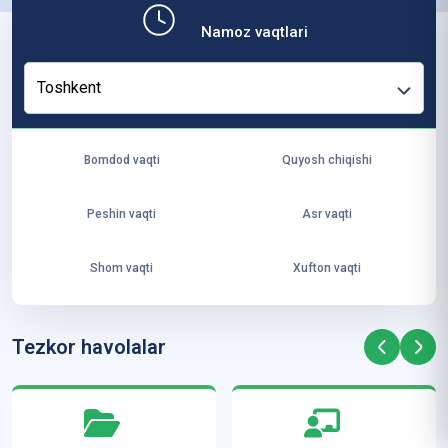
b,
Namoz vaqtlari
ya
ng
Toshkent
i
ha
yo
Bomdod vaqti
Quyosh chiqishi
t
va
Peshin vaqti
Asr vaqti
ke
laj
Shom vaqti
Xufton vaqti
ak
ya
ra
Tezkor havolalar
ta
mi
z”