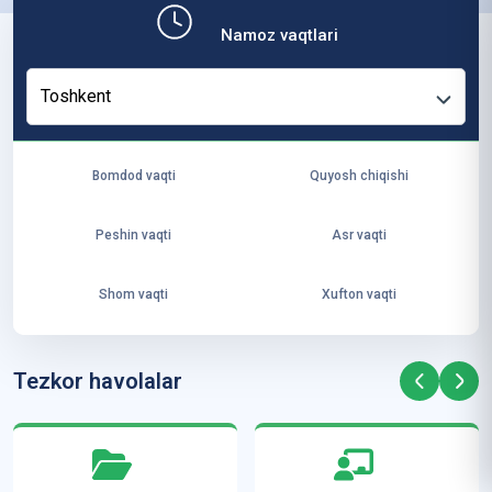
b,
Namoz vaqtlari
ya
ng
Toshkent
i
ha
yo
Bomdod vaqti
Quyosh chiqishi
t
va
Peshin vaqti
Asr vaqti
ke
laj
Shom vaqti
Xufton vaqti
ak
ya
ra
Tezkor havolalar
ta
mi
z”