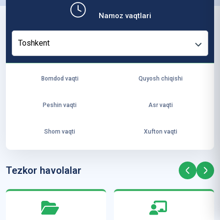
b,
Namoz vaqtlari
ya
ng
Toshkent
i
ha
yo
Bomdod vaqti
Quyosh chiqishi
t
va
Peshin vaqti
Asr vaqti
ke
laj
Shom vaqti
Xufton vaqti
ak
ya
ra
Tezkor havolalar
ta
mi
z”