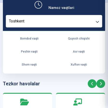
b,
Namoz vaqtlari
ya
ng
Toshkent
i
ha
yo
Bomdod vaqti
Quyosh chiqishi
t
va
Peshin vaqti
Asr vaqti
ke
laj
Shom vaqti
Xufton vaqti
ak
ya
ra
Tezkor havolalar
ta
mi
z”