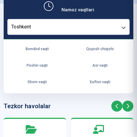
b,
Namoz vaqtlari
ya
ng
Toshkent
i
ha
yo
Bomdod vaqti
Quyosh chiqishi
t
va
Peshin vaqti
Asr vaqti
ke
laj
Shom vaqti
Xufton vaqti
ak
ya
ra
Tezkor havolalar
ta
mi
z”