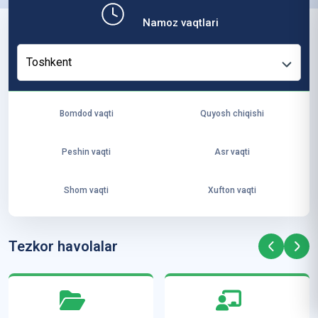
b,
Namoz vaqtlari
ya
ng
Toshkent
i
ha
yo
Bomdod vaqti
Quyosh chiqishi
t
va
Peshin vaqti
Asr vaqti
ke
laj
Shom vaqti
Xufton vaqti
ak
ya
ra
Tezkor havolalar
ta
mi
z”