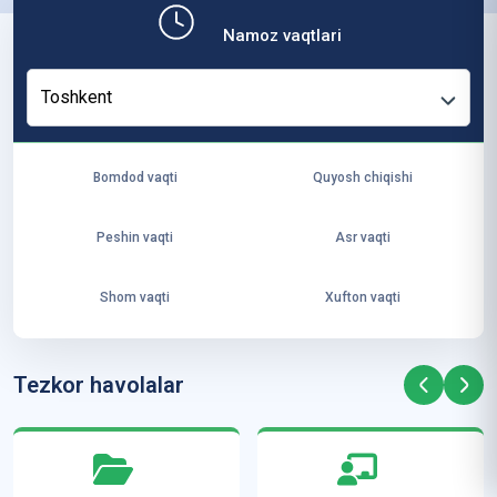
b,
Namoz vaqtlari
ya
ng
Toshkent
i
ha
yo
Bomdod vaqti
Quyosh chiqishi
t
va
Peshin vaqti
Asr vaqti
ke
laj
Shom vaqti
Xufton vaqti
ak
ya
ra
Tezkor havolalar
ta
mi
z”