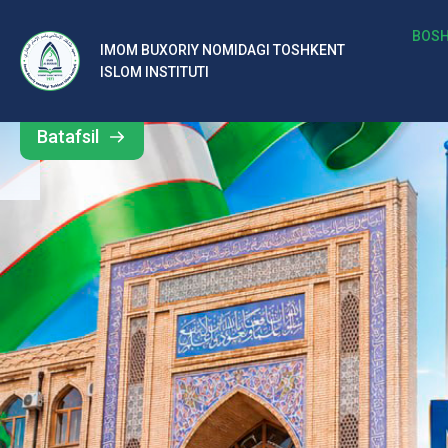
b
BOSH
IMOM BUXORIY NOMIDAGI TOSHKENT
Barcha
ISLOM INSTITUTI
al
yangiliklar
ar
Batafsil
o‘
rt
a
si
d