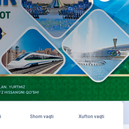
i
Shom vaqti
Xufton vaqti