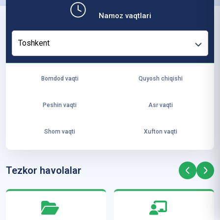
b,
Namoz vaqtlari
ya
ng
Toshkent
i
ha
yo
Bomdod vaqti
Quyosh chiqishi
t
va
Peshin vaqti
Asr vaqti
ke
laj
Shom vaqti
Xufton vaqti
ak
ya
ra
Tezkor havolalar
ta
mi
z”