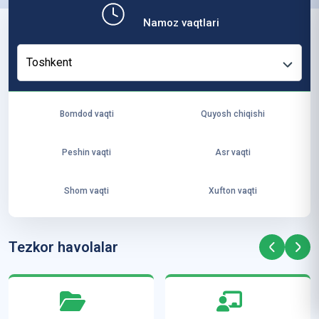
b,
Namoz vaqtlari
ya
ng
Toshkent
i
ha
yo
Bomdod vaqti
Quyosh chiqishi
t
va
Peshin vaqti
Asr vaqti
ke
laj
Shom vaqti
Xufton vaqti
ak
ya
ra
Tezkor havolalar
ta
mi
z”