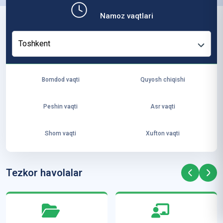
b,
Namoz vaqtlari
ya
ng
Toshkent
i
ha
yo
Bomdod vaqti
Quyosh chiqishi
t
va
Peshin vaqti
Asr vaqti
ke
laj
Shom vaqti
Xufton vaqti
ak
ya
ra
Tezkor havolalar
ta
mi
z”