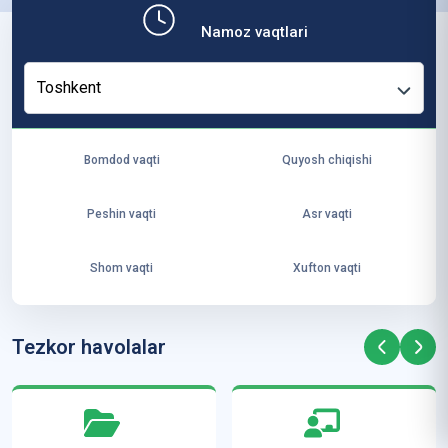
b,
Namoz vaqtlari
ya
ng
Toshkent
i
ha
yo
Bomdod vaqti
Quyosh chiqishi
t
va
Peshin vaqti
Asr vaqti
ke
laj
Shom vaqti
Xufton vaqti
ak
ya
ra
Tezkor havolalar
ta
mi
z”