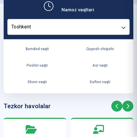
b,
Namoz vaqtlari
ya
ng
Toshkent
i
ha
yo
Bomdod vaqti
Quyosh chiqishi
t
va
Peshin vaqti
Asr vaqti
ke
laj
Shom vaqti
Xufton vaqti
ak
ya
ra
Tezkor havolalar
ta
mi
z”