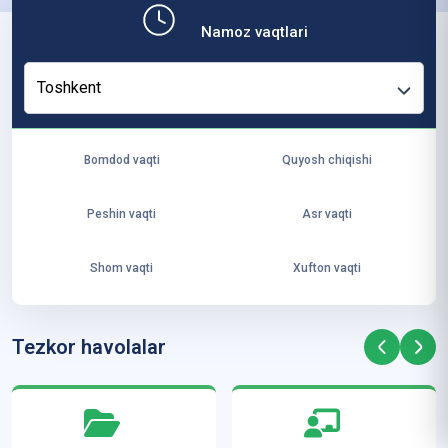
b,
Namoz vaqtlari
ya
ng
Toshkent
i
ha
yo
Bomdod vaqti
Quyosh chiqishi
t
va
Peshin vaqti
Asr vaqti
ke
laj
Shom vaqti
Xufton vaqti
ak
ya
ra
Tezkor havolalar
ta
mi
z”