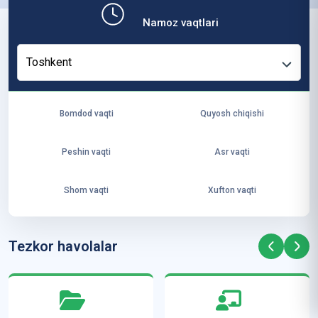
b,
Namoz vaqtlari
ya
ng
Toshkent
i
ha
yo
Bomdod vaqti
Quyosh chiqishi
t
va
Peshin vaqti
Asr vaqti
ke
laj
Shom vaqti
Xufton vaqti
ak
ya
ra
Tezkor havolalar
ta
mi
z”