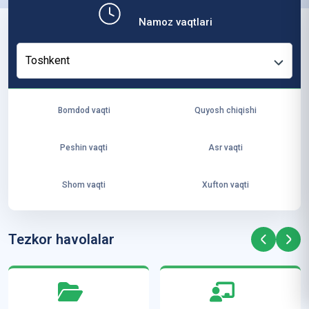
b,
Namoz vaqtlari
ya
ng
Toshkent
i
ha
yo
Bomdod vaqti
Quyosh chiqishi
t
va
Peshin vaqti
Asr vaqti
ke
laj
Shom vaqti
Xufton vaqti
ak
ya
ra
Tezkor havolalar
ta
mi
z”