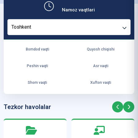
b,
Namoz vaqtlari
ya
ng
Toshkent
i
ha
yo
Bomdod vaqti
Quyosh chiqishi
t
va
Peshin vaqti
Asr vaqti
ke
laj
Shom vaqti
Xufton vaqti
ak
ya
ra
Tezkor havolalar
ta
mi
z”