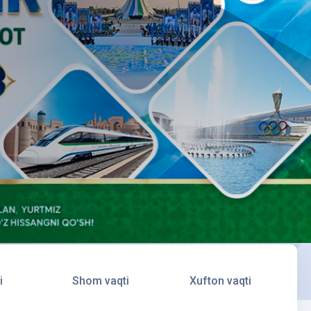
i
Shom vaqti
Xufton vaqti