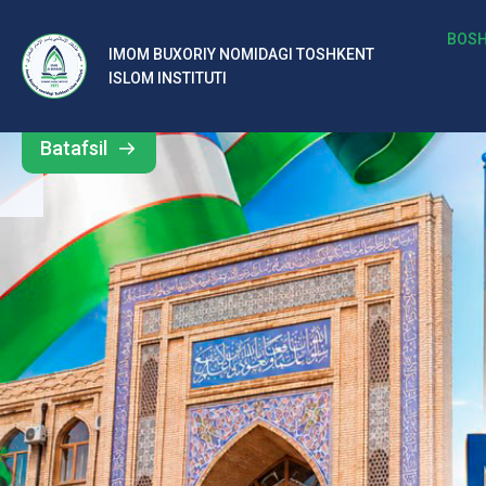
b
BOSH
IMOM BUXORIY NOMIDAGI TOSHKENT
Barcha
ISLOM INSTITUTI
al
yangiliklar
ar
Batafsil
o‘
rt
a
si
d