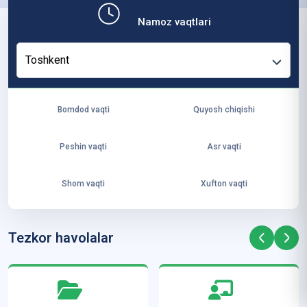
b,
Namoz vaqtlari
ya
ng
Toshkent
i
ha
yo
Bomdod vaqti
Quyosh chiqishi
t
va
Peshin vaqti
Asr vaqti
ke
laj
Shom vaqti
Xufton vaqti
ak
ya
ra
Tezkor havolalar
ta
mi
z”