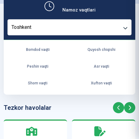
ко
Namoz vaqtlari
н
ф
Toshkent
ер
ен
ци
Bomdod vaqti
Quyosh chiqishi
я
—
Peshin vaqti
Asr vaqti
“Т
ер
Shom vaqti
Xufton vaqti
м
из
ҳа
Tezkor havolalar
ди
с
м