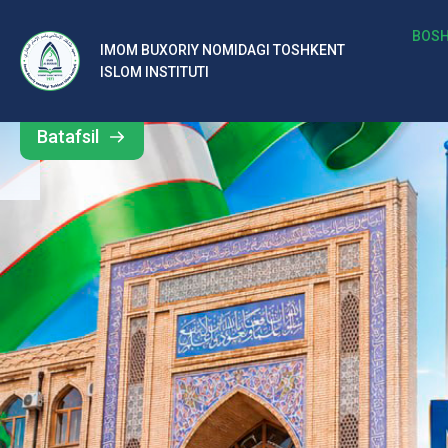
b
BOSH
IMOM BUXORIY NOMIDAGI TOSHKENT
Barcha
ISLOM INSTITUTI
al
yangiliklar
ar
Batafsil
o‘
rt
a
si
d