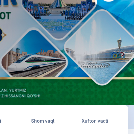
i
Shom vaqti
Xufton vaqti