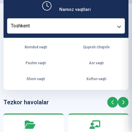
b,
Namoz vaqtlari
ya
ng
Toshkent
i
ha
yo
Bomdod vaqti
Quyosh chiqishi
t
va
Peshin vaqti
Asr vaqti
ke
laj
Shom vaqti
Xufton vaqti
ak
ya
ra
Tezkor havolalar
ta
mi
z”