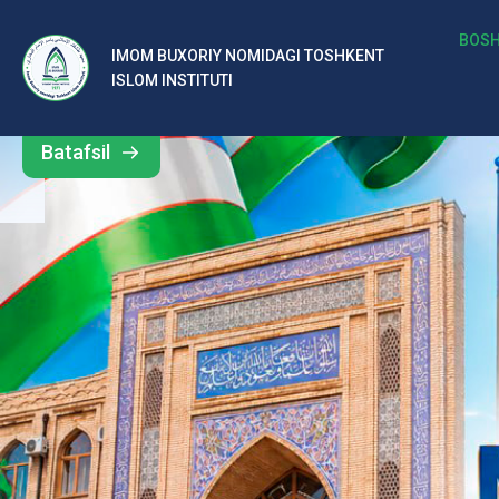
b
BOSH
IMOM BUXORIY NOMIDAGI TOSHKENT
Barcha
ISLOM INSTITUTI
al
yangiliklar
ar
Batafsil
o‘
rt
a
si
d