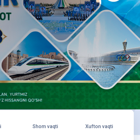
i
Shom vaqti
Xufton vaqti